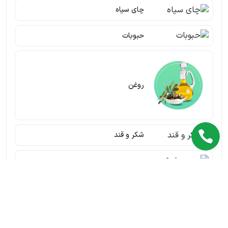
چای سیاه
حبوبات
روغن
شکر و قند
عود و خوشبو کننده
صابون و شوینده