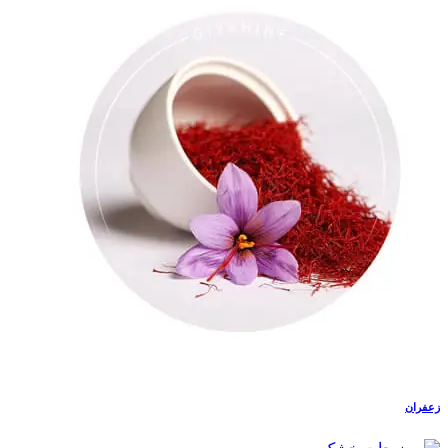
زعفران