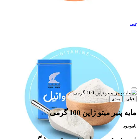
کنجد
قبلی
بعدی
مایه پنیر میتو ژاپن 100 گرمی
ناموجود