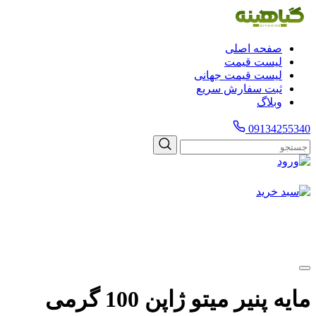
صفحه اصلی
لیست قیمت
لیست قیمت جهانی
ثبت سفارش سریع
وبلاگ
09134255340
مایه پنیر میتو ژاپن 100 گرمی