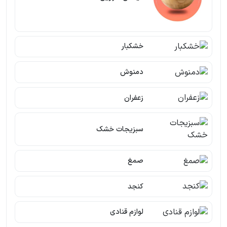
خشکبار
دمنوش
زعفران
سبزیجات خشک
صمغ
کنجد
لوازم قنادی