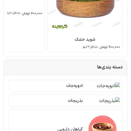
600,000 تومان
حداقل 1 کیلو
شوید خشک
600,000 تومان
حداقل 3 کیلو
دسته بندی‌ها
ادویه‌جات
بذریجات
گیاهان دارویی